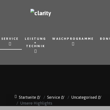
SERVICE
LEISTUNG
WASCHPROGRAMME
BON
+
TECHNIK
Startseite
//
Service
//
Uncategorised
//
Unsere Highlights