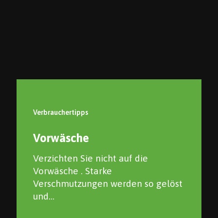
bei jedem Waschgang. Für mehr
Infos zu den Bedingungen, einfach
auf das Bild klicken.
Verbrauchertipps
Vorwäsche
Verzichten Sie nicht auf die
Vorwäsche . Starke
Verschmutzungen werden so gelöst
und...