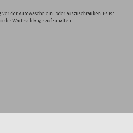
g vor der Autowäsche ein- oder auszuschrauben. Es ist
ann die Warteschlange aufzuhalten.