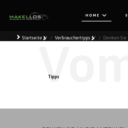
HOME
Startseite
//
Verbrauchertipps
//
Denken Sie 
Vom
Tipps