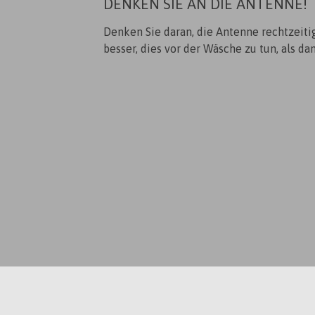
DENKEN SIE AN DIE ANTENNE!
Denken Sie daran, die Antenne rechtzeiti
besser, dies vor der Wäsche zu tun, als d