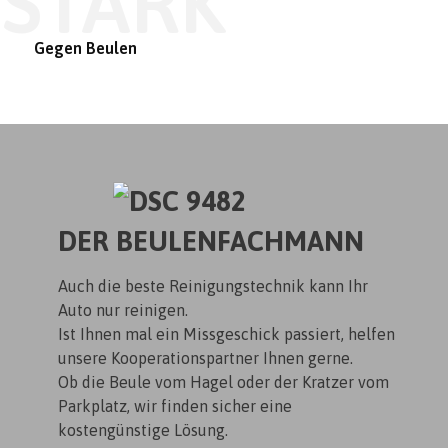
STARK
Gegen Beulen
DER BEULENFACHMANN
Auch die beste Reinigungstechnik kann Ihr
Auto nur reinigen.
Ist Ihnen mal ein Missgeschick passiert, helfen
unsere Kooperationspartner Ihnen gerne.
Ob die Beule vom Hagel oder der Kratzer vom
Parkplatz, wir finden sicher eine
kostengünstige Lösung.