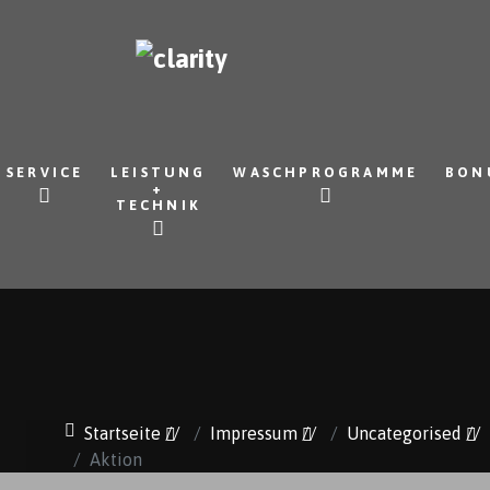
SERVICE
LEISTUNG
WASCHPROGRAMME
BON
+
TECHNIK
Startseite
//
Impressum
//
Uncategorised
//
Aktion