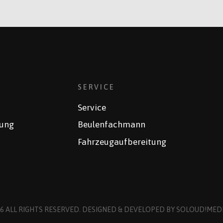
SERVICE
Service
rung
Beulenfachmann
Fahrzeugaufbereitung
6 ALL RIGHTS RESERVED. DESIGNED & DEVELOPED BY
SOLOUD!MEDI