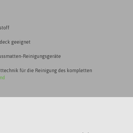
stoff
deck geeignet
ussmatten-Reinigungsgeräte
technik für die Reinigung des kompletten
ind