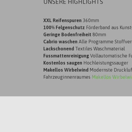
UNSERE HIGHLIGHTS
XXL Reifenspuren
360mm
100% Felgenschutz
Förderband aus Kunst
Geringe Bodenfreiheit
80mm
Cabrio waschen
Alle Programme Stoffver
Lackschonend
Textiles Waschmaterial
Fussmattenreinigung
Vollautomatische F
Kostenlos saugen
Hochleistungssauger
Makellos Wirbelwind
Modernste Druckluft
Fahrzeuginnenraumes
Makellos Wirbelw