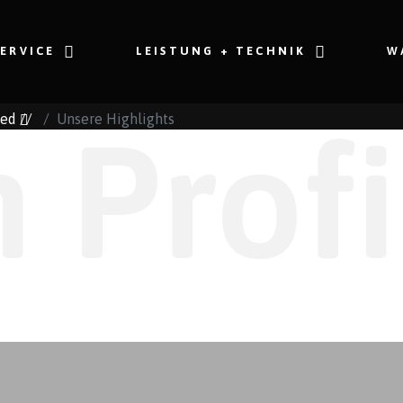
SERVICE
LEISTUNG + TECHNIK
W
sed
//
Unsere Highlights
 Profi