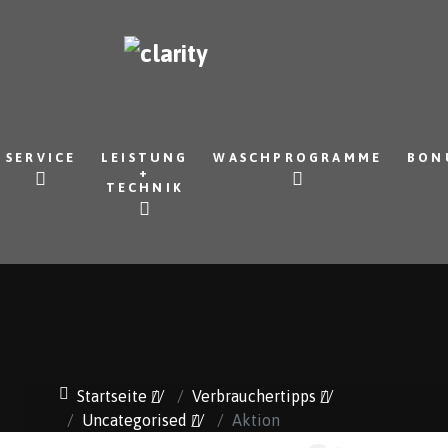
SERVICE
LEISTUNG
WASCHPROGRAMME
BON
+
TECHNIK
Startseite
//
Verbrauchertipps
//
Uncategorised
//
Aktion